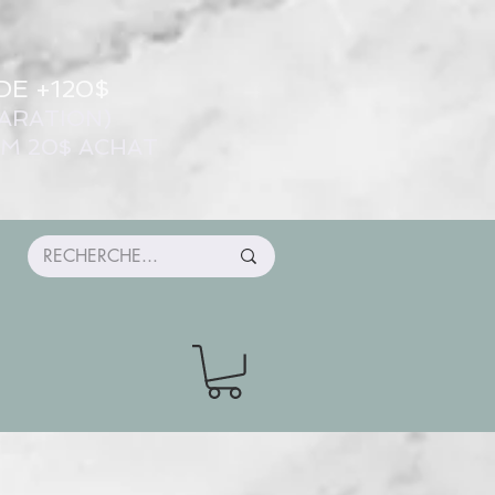
DE +120$
ARATION)
UM 20$ ACHAT