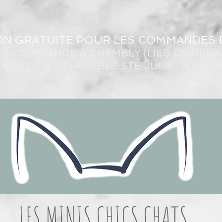
ON GRATUITE POUR LES COMMANDES 
TE COMMANDE À CHAMBLY (LIEU DE PRÉP
ATUITE À ST-AMABLE STE JULIE : MINIM
LES MINIS CHICS CHATS