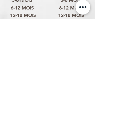
3-6 MOIS
3-6 MOIS
6-12 MOIS
6-12 MOIS
12-18 MOIS
12-18 MOIS
18-24 MOIS
18-24 MOIS
2-3 ANS
2-3 ANS
3-4 ANS
3-4 ANS
4-6 ANS
4-6 ANS
6-8 ANS
6-8 ANS
ANS
8-10 ANS
Politique d'expédition
Politique de retour & remboursement
Politique de confidentialité
Termes et conditions