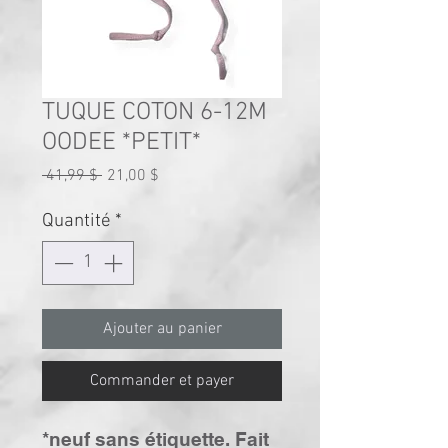
TUQUE COTON 6-12M
OODEE *PETIT*
Prix
Prix
 41,99 $ 
21,00 $
original
promotionnel
Quantité
*
Ajouter au panier
Commander et payer
*neuf sans étiquette. Fait