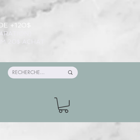
DE +120$
ARATION)
UM 20$ ACHAT