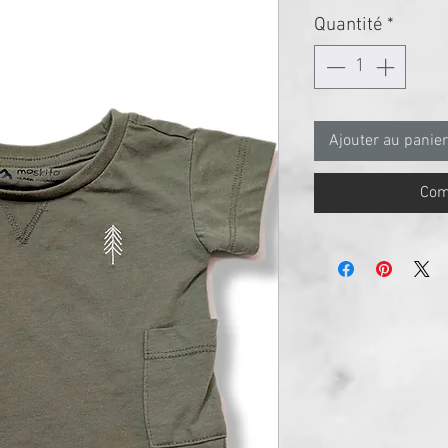
original
prom
Quantité
*
Ajouter au panier
Com