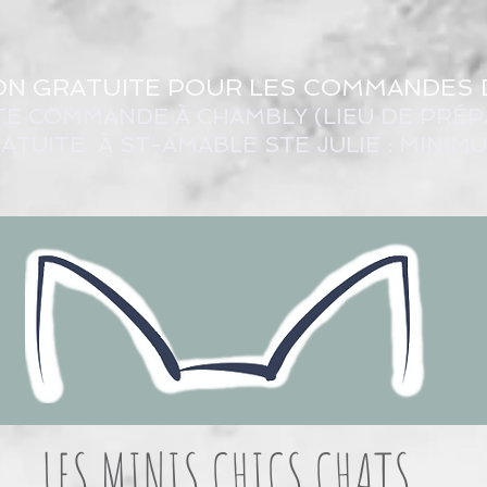
ON GRATUITE POUR LES COMMANDES 
TE COMMANDE À CHAMBLY (LIEU DE PRÉP
ATUITE À ST-AMABLE STE JULIE : MINIM
LES MINIS CHICS CHATS