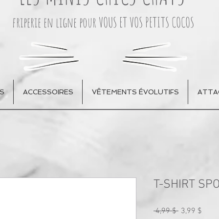
friperie en ligne pour VOUS ET VOS PETITS COCOS
S
ACCESSOIRES
VÊTEMENTS ÉVOLUTIFS
ATTA
T-SHIRT SP
Prix
Prix
 4,99 $ 
3,99 $