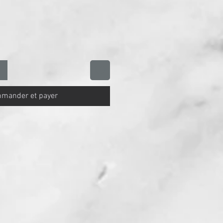
otionnel
mander et payer