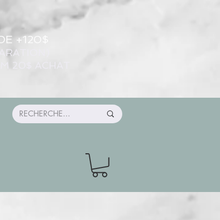
DE +120$
ARATION)
UM 20$ ACHAT