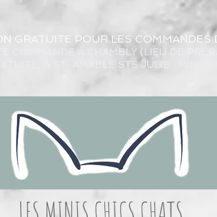
ON GRATUITE POUR LES COMMANDES 
TE COMMANDE À CHAMBLY (LIEU DE PRÉP
ATUITE À ST-AMABLE STE JULIE : MINIM
LES MINIS CHICS CHATS