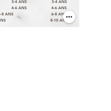
3-4 ANS
3-4 ANS
4-6 ANS
4-6 ANS
6-8 ANS
6-8 ANS
ANS
8-10 ANS
Politique d'expédition
Politique de retour & remboursement
Politique de confidentialité
Termes et conditions
Conditions d'utilisation
Formulaire de contact