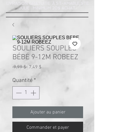
LIVRAISON GRATUITE À ST-AMABLE STE
JULIE : MINIMUM 20$ ACHAT
SOULIERS SOUPLES
BÉBÉ 9-12M ROBEEZ
Prix
Prix
 9,99 $ 
7,49 $
original
promotionnel
Quantité
*
Ajouter au panier
Commander et payer