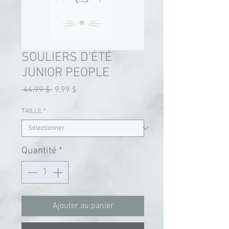
SOULIERS D'ÉTÉ
JUNIOR PEOPLE
Prix
Prix
 44,99 $ 
9,99 $
original
promotionnel
TAILLE
*
Quantité
*
Ajouter au panier