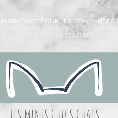
ON GRATUITE POUR LES COMMANDES 
TE COMMANDE À CHAMBLY (LIEU DE PRÉP
ATUITE À ST-AMABLE STE JULIE : MINIM
LES MINIS CHICS CHATS