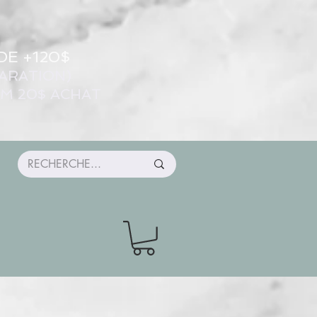
DE +120$
ARATION)
UM 20$ ACHAT