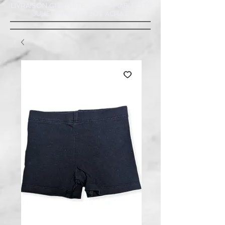
LIVRAISON GRATUITE À ST-AMABLE STE
JULIE : MINIMUM 20$ ACHAT