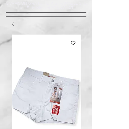
LIVRAISON GRATUITE À ST-AMABLE STE
JULIE : MINIMUM 20$ ACHAT