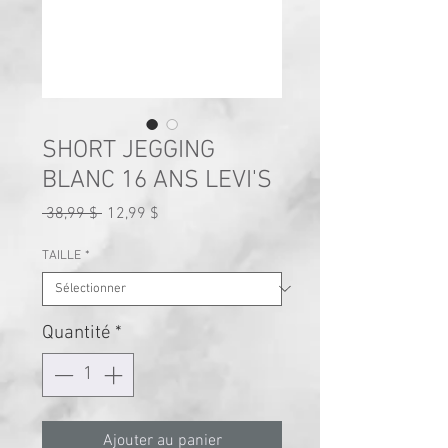
SHORT JEGGING
BLANC 16 ANS LEVI'S
Prix
Prix
 38,99 $ 
12,99 $
original
promotionnel
TAILLE
*
Quantité
*
Ajouter au panier