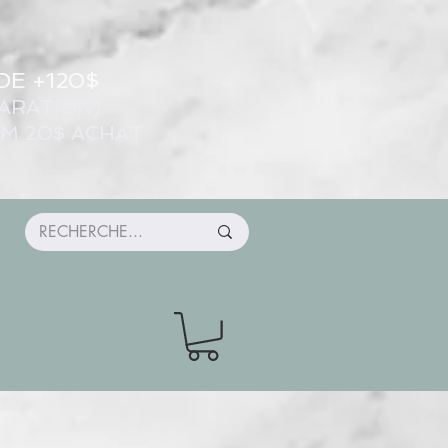
DE +120$
ARATION)
UM 20$ ACHAT