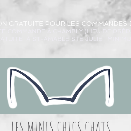
ON GRATUITE POUR LES COMMANDES 
TE COMMANDE À CHAMBLY (LIEU DE PRÉP
ATUITE À ST-AMABLE STE JULIE : MINIM
LES MINIS CHICS CHATS