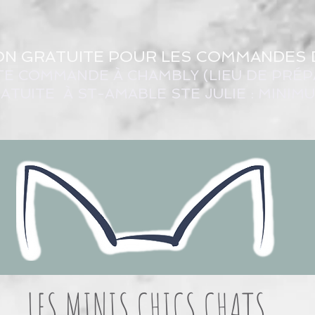
ON GRATUITE POUR LES COMMANDES 
TE COMMANDE À CHAMBLY (LIEU DE PRÉP
ATUITE À ST-AMABLE STE JULIE : MINIM
LES MINIS CHICS CHATS