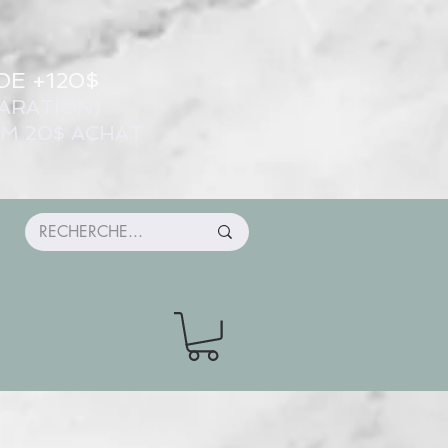
DE +120$
ARATION)
UM 20$ ACHAT