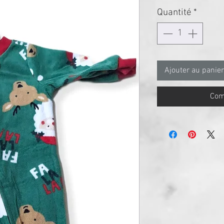
original
prom
Quantité
*
Ajouter au panier
Com