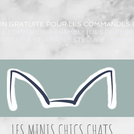
ON GRATUITE POUR LES COMMANDES 
TE COMMANDE À CHAMBLY (LIEU DE PRÉP
ATUITE À ST-AMABLE STE JULIE : MINIM
LES MINIS CHICS CHATS