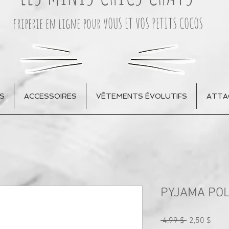
friperie en ligne pour VOUS ET VOS PETITS COCOS
S
ACCESSOIRES
VÊTEMENTS ÉVOLUTIFS
ATTA
PYJAMA POL
Prix
Prix
 4,99 $ 
2,50 $