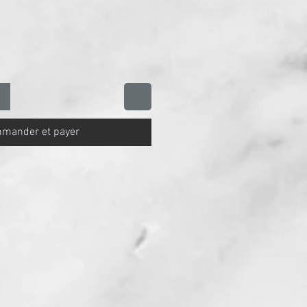
otionnel
mander et payer