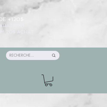
DE +120$
ARATION)
UM 20$ ACHAT