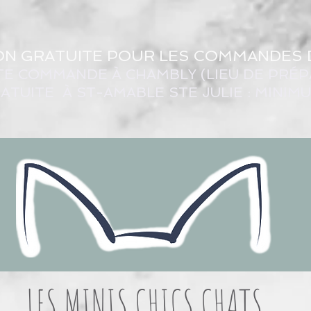
ON GRATUITE POUR LES COMMANDES 
TE COMMANDE À CHAMBLY (LIEU DE PRÉP
ATUITE À ST-AMABLE STE JULIE : MINIM
LES MINIS CHICS CHATS