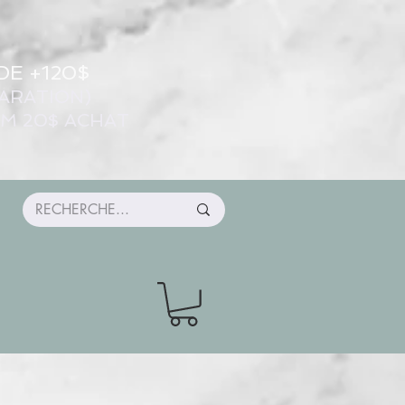
DE +120$
ARATION)
UM 20$ ACHAT