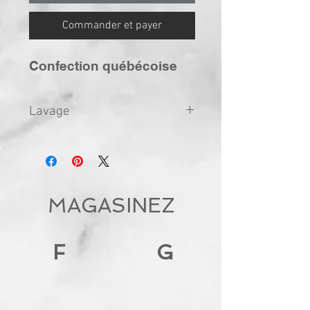
Commander et payer
Confection québécoise
Lavage
Mettre à l'envers pour laver à
la machine ou la main. Eau
froide avec couleurs
semblables. Ne pas mettre à la
MAGASINEZ
sécheuse
F
G