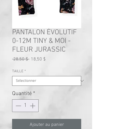
PANTALON ÉVOLUTIF
0-12M TINY & MOI -
FLEUR JURASSIC
Prix
Prix
 28,50 $ 
18,50 $
original
promotionnel
TAILLE
*
Quantité
*
Ajouter au panier