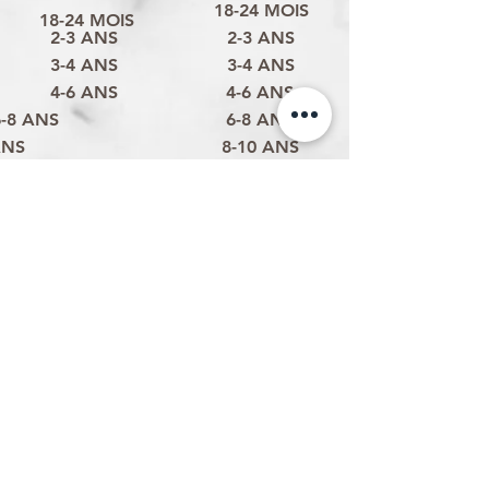
18-24 MOIS
18-24 MOIS
2-3 ANS
2-3 ANS
3-4 ANS
3-4 ANS
4-6 ANS
4-6 ANS
6-8 ANS
6-8 ANS
ANS
8-10 ANS
Politique d'expédition
Politique de retour & remboursement
Politique de confidentialité
Termes et conditions
Conditions d'utilisation