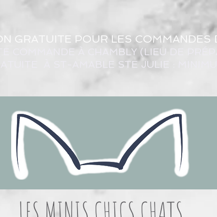
ON GRATUITE POUR LES COMMANDES 
TE COMMANDE À CHAMBLY (LIEU DE PRÉP
ATUITE À ST-AMABLE STE JULIE : MINIM
LES MINIS CHICS CHATS