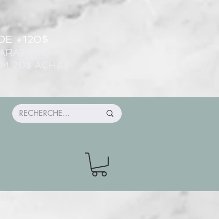
DE +120$
ARATION)
UM 20$ ACHAT