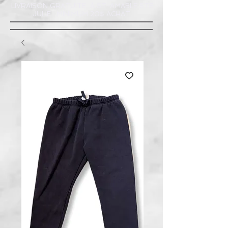
LIVRAISON GRATUITE À ST-AMABLE STE
JULIE : MINIMUM 20$ ACHAT