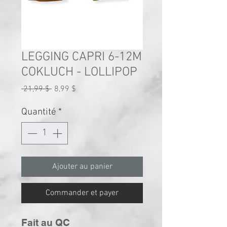
LEGGING CAPRI 6-12M
COKLUCH - LOLLIPOP
Prix
Prix
 21,99 $ 
8,99 $
original
promotionnel
Quantité
*
Ajouter au panier
Commander et payer
Fait au QC