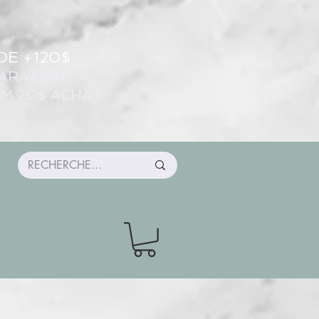
DE +120$
ARATION)
UM 20$ ACHAT