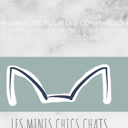
ON GRATUITE POUR LES COMMANDES 
TE COMMANDE À CHAMBLY (LIEU DE PRÉP
ATUITE À ST-AMABLE STE JULIE : MINIM
LES MINIS CHICS CHATS