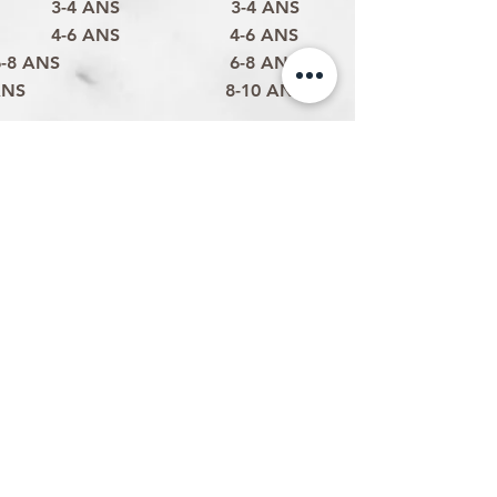
3-4 ANS
3-4 ANS
4-6 ANS
4-6 ANS
6-8 ANS
6-8 ANS
ANS
8-10 ANS
Politique d'expédition
Politique de retour & remboursement
Politique de confidentialité
Termes et conditions
Conditions d'utilisation
Formulaire de contact