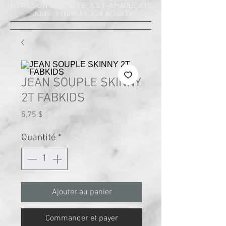
LIVRAISON GRATUITE À ST-AMABLE STE
JULIE : MINIMUM 20$ ACHAT
JEAN SOUPLE SKINNY
2T FABKIDS
Prix
5,75 $
Quantité
*
Ajouter au panier
Commander et payer