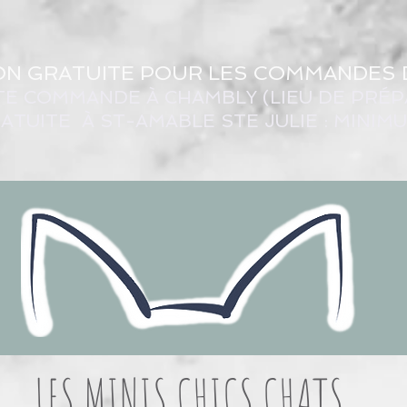
ON GRATUITE POUR LES COMMANDES 
TE COMMANDE À CHAMBLY (LIEU DE PRÉP
ATUITE À ST-AMABLE STE JULIE : MINIM
LES MINIS CHICS CHATS