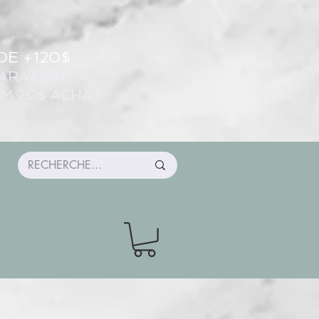
DE +120$
ARATION)
UM 20$ ACHAT