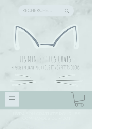
LES MINIS CHICS CHATS
friperie en ligne pour VOUS ET VOS PETITS COCOS
LIVRAISON GRATUITE POUR LES
COMMANDES DE +120$
CUEILLETTE COMMANDE À CHAMBLY (LIEU
DE PRÉPARATION)