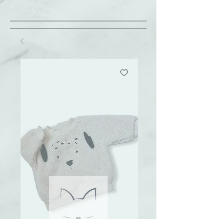
LIVRAISON GRATUITE À ST-AMABLE STE
JULIE : MINIMUM 20$ ACHAT