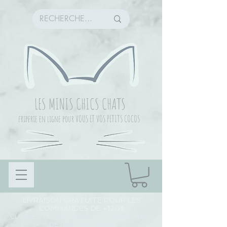
LES MINIS CHICS CHATS
friperie en ligne pour VOUS ET VOS PETITS COCOS
LIVRAISON GRATUITE POUR LES
COMMANDES DE +120$
CUEILLETTE COMMANDE À CHAMBLY (LIEU
DE PRÉPARATION)