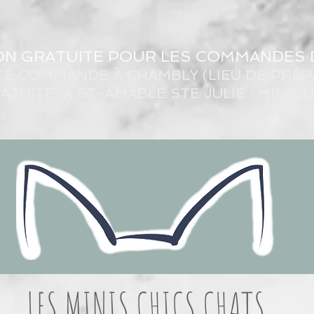
ON GRATUITE POUR LES COMMANDES 
TE COMMANDE À CHAMBLY (LIEU DE PRÉP
ATUITE À ST-AMABLE STE JULIE : MINIM
LES MINIS CHICS CHATS