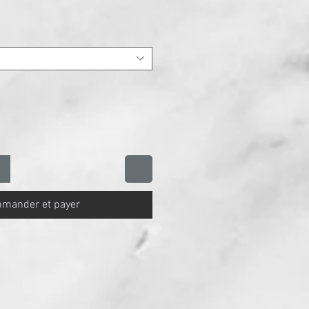
motionnel
mander et payer