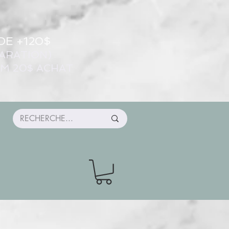
DE +120$
ARATION)
UM 20$ ACHAT