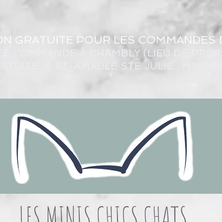
ON GRATUITE POUR LES COMMANDES 
TE COMMANDE À CHAMBLY (LIEU DE PRÉP
ATUITE À ST-AMABLE STE JULIE : MINIM
LES MINIS CHICS CHATS