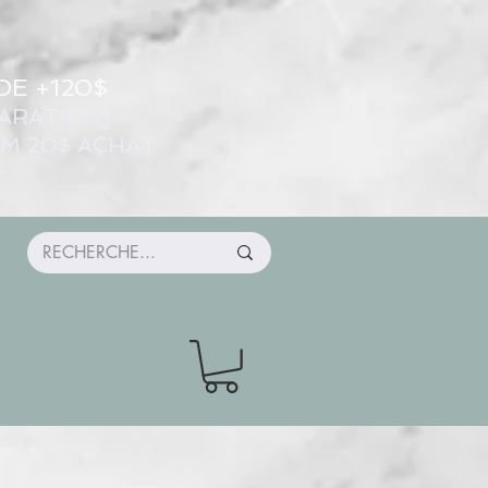
DE +120$
ARATION)
UM 20$ ACHAT