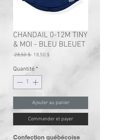
CHANDAIL 0-12M TINY
& MOI - BLEU BLEUET
Prix
Prix
 28,50 $ 
18,50 $
original
promotionnel
Quantité
*
Ajouter au panier
Commander et payer
Confection québécoise