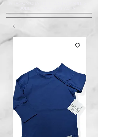
LIVRAISON GRATUITE À ST-AMABLE STE
JULIE : MINIMUM 20$ ACHAT