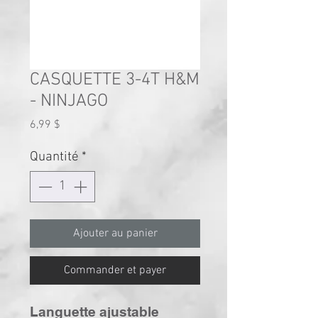
CASQUETTE 3-4T H&M
- NINJAGO
Prix
6,99 $
Quantité
*
Ajouter au panier
Commander et payer
Languette ajustable