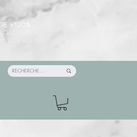
DE +120$
ARATION)
UM 20$ ACHAT