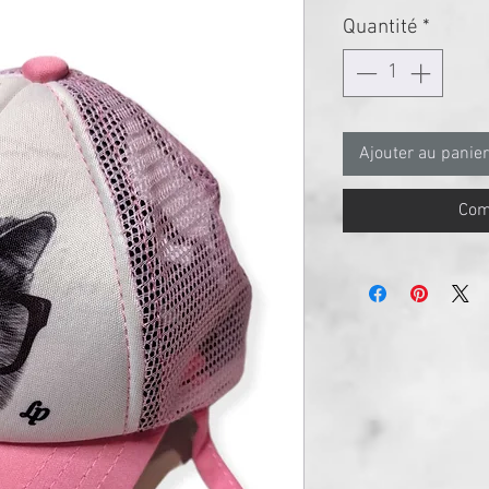
original
prom
Quantité
*
Ajouter au panier
Com