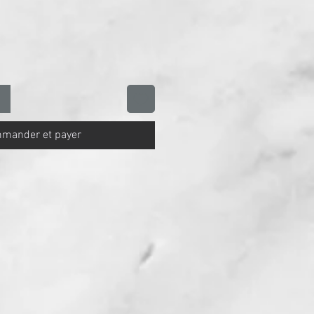
otionnel
mander et payer