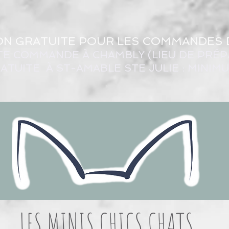
ON GRATUITE POUR LES COMMANDES 
TE COMMANDE À CHAMBLY (LIEU DE PRÉP
ATUITE À ST-AMABLE STE JULIE : MINIM
LES MINIS CHICS CHATS