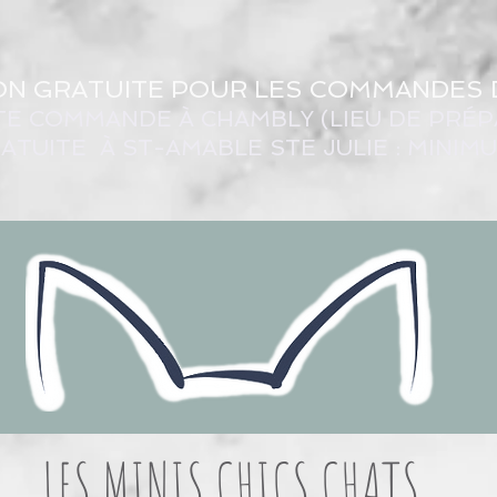
ON GRATUITE POUR LES COMMANDES 
TE COMMANDE À CHAMBLY (LIEU DE PRÉP
ATUITE À ST-AMABLE STE JULIE : MINIM
LES MINIS CHICS CHATS