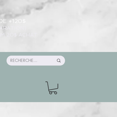
DE +120$
ARATION)
UM 20$ ACHAT