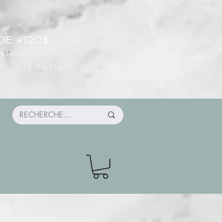
DE +120$
ARATION)
UM 20$ ACHAT