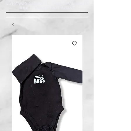
LIVRAISON GRATUITE À ST-AMABLE STE
JULIE : MINIMUM 20$ ACHAT