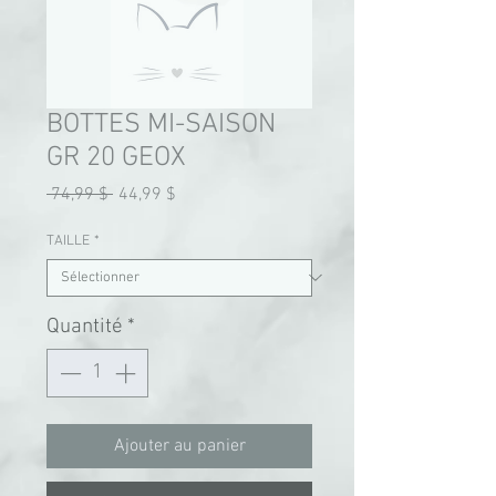
BOTTES MI-SAISON
GR 20 GEOX
Prix
Prix
 74,99 $ 
44,99 $
original
promotionnel
TAILLE
*
Quantité
*
Ajouter au panier