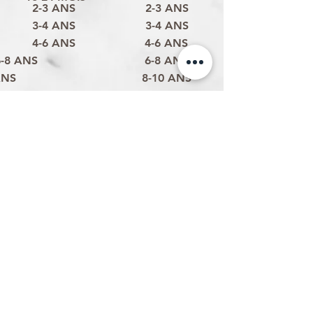
2-3 ANS
2-3 ANS
3-4 ANS
3-4 ANS
4-6 ANS
4-6 ANS
6-8 ANS
6-8 ANS
ANS
8-10 ANS
Politique d'expédition
Politique de retour & remboursement
Politique de confidentialité
Termes et conditions
Conditions d'utilisation
Formulaire de contact