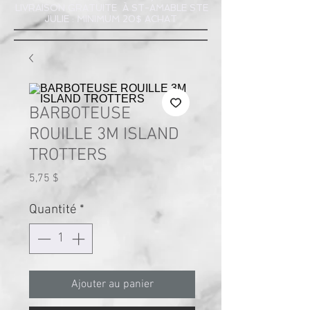
LIVRAISON GRATUITE À ST-AMABLE STE
JULIE : MINIMUM 20$ ACHAT
BARBOTEUSE
ROUILLE 3M ISLAND
TROTTERS
Prix
5,75 $
Quantité
*
Ajouter au panier