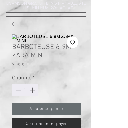
LIVRAISON GRATUITE À ST-AMABLE STE
JULIE : MINIMUM 20$ ACHAT
BARBOTEUSE 6-9M
ZARA MINI
Prix
7,99 $
Quantité
*
Ajouter au panier
Commander et payer