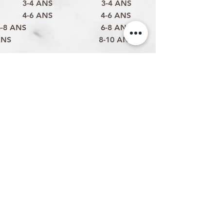
3-4 ANS
3-4 ANS
4-6 ANS
4-6 ANS
6-8 ANS
6-8 ANS
ANS
8-10 ANS
Politique d'expédition
Politique de retour & remboursement
Politique de confidentialité
Termes et conditions
Conditions d'utilisation
Formulaire de contact