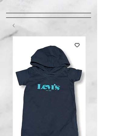
LIVRAISON GRATUITE À ST-AMABLE STE
JULIE : MINIMUM 20$ ACHAT