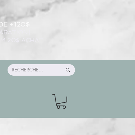
DE +120$
ARATION)
UM 20$ ACHAT