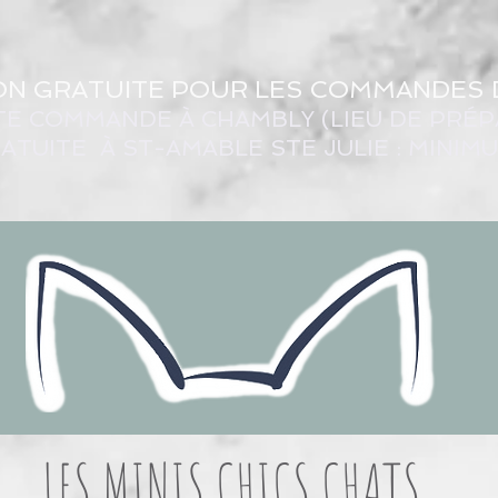
ON GRATUITE POUR LES COMMANDES 
TE COMMANDE À CHAMBLY (LIEU DE PRÉP
ATUITE À ST-AMABLE STE JULIE : MINIM
LES MINIS CHICS CHATS