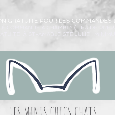
ON GRATUITE POUR LES COMMANDES 
TE COMMANDE À CHAMBLY (LIEU DE PRÉP
ATUITE À ST-AMABLE STE JULIE : MINIM
LES MINIS CHICS CHATS