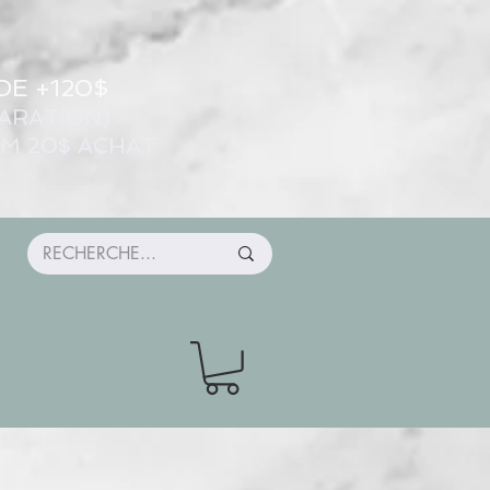
DE +120$
ARATION)
UM 20$ ACHAT