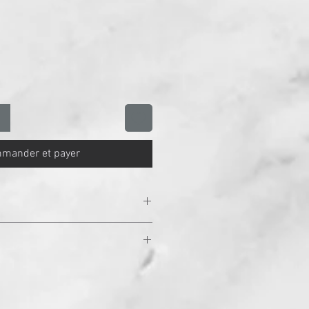
otionnel
mander et payer