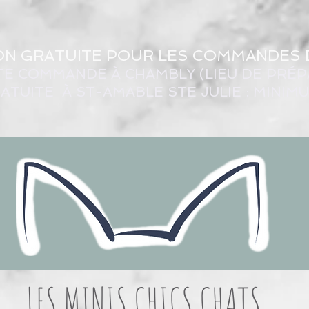
ON GRATUITE POUR LES COMMANDES 
TE COMMANDE À CHAMBLY (LIEU DE PRÉP
ATUITE À ST-AMABLE STE JULIE : MINIM
LES MINIS CHICS CHATS