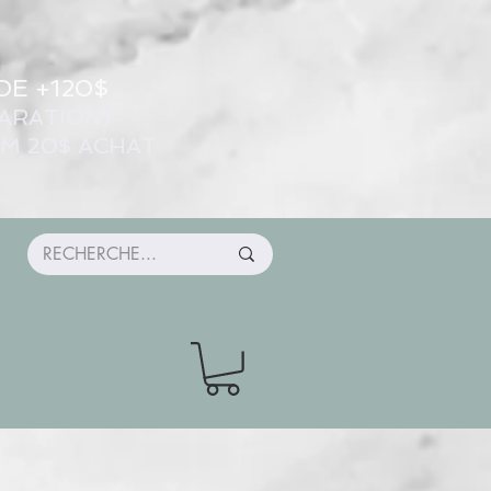
DE +120$
ARATION)
UM 20$ ACHAT