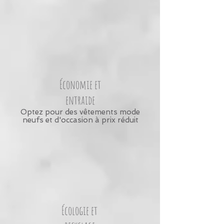
Économie et
entraide
Optez pour des vêtements mode
neufs et d'occasion à prix réduit
Écologie et