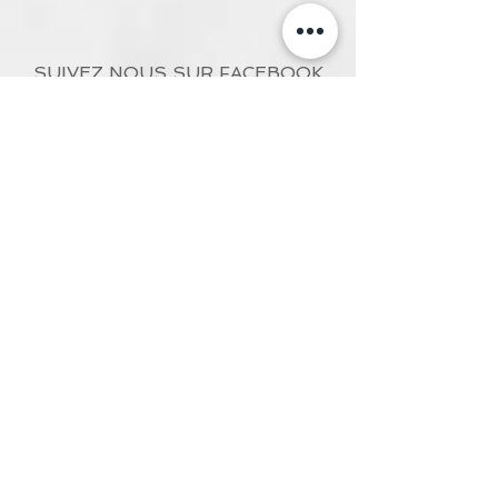
SUIVEZ NOUS SUR FACEBOOK
Prix Des Vêtements D'Occasion
En Ligne
Les meilleures friperies en ligne à
petits prix
Nous sommes assurément la
meilleure friperie en ligne au
Québec! Contrairement à la majorité
des friperies pignon sur rue, notre
boutique de vêtements virtuelle
offre une très vaste sélection de
vêtements d'occasion de bonne
qualité et nous avons aussi une
grande collection de vêtements
neufs!