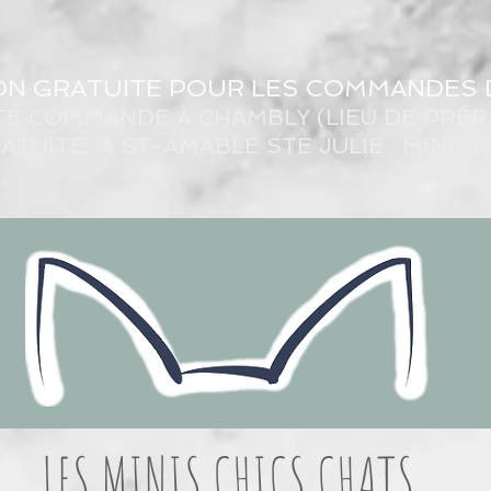
ON GRATUITE POUR LES COMMANDES 
TE COMMANDE À CHAMBLY (LIEU DE PRÉP
ATUITE À ST-AMABLE STE JULIE : MINIM
LES MINIS CHICS CHATS