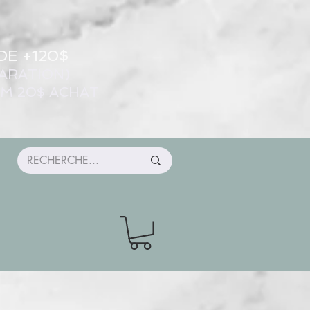
DE +120$
ARATION)
UM 20$ ACHAT