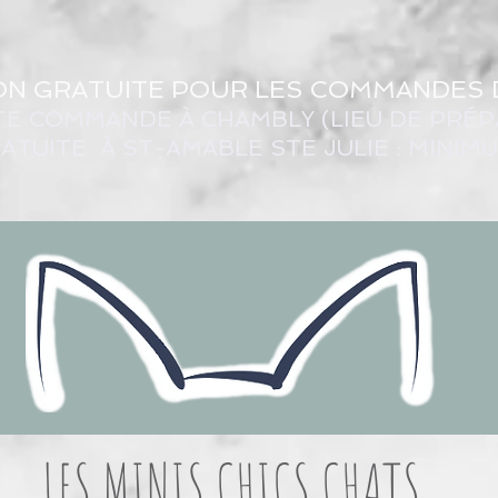
ON GRATUITE POUR LES COMMANDES 
TE COMMANDE À CHAMBLY (LIEU DE PRÉP
ATUITE À ST-AMABLE STE JULIE : MINIM
LES MINIS CHICS CHATS