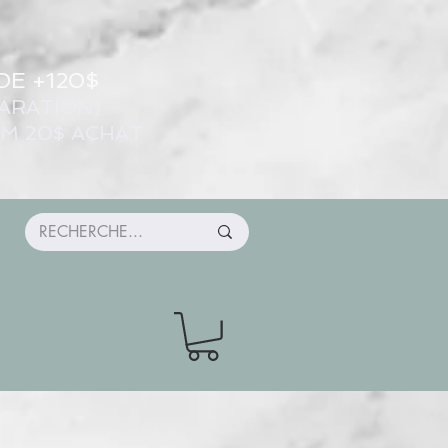
DE +120$
ARATION)
UM 20$ ACHAT