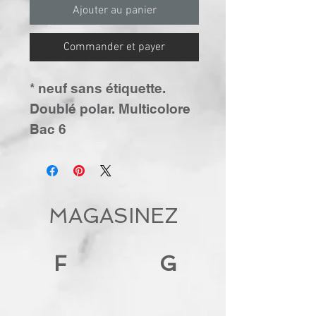
Ajouter au panier
Commander et payer
* neuf sans étiquette.
Doublé polar. Multicolore
Bac 6
MAGASINEZ
F
G