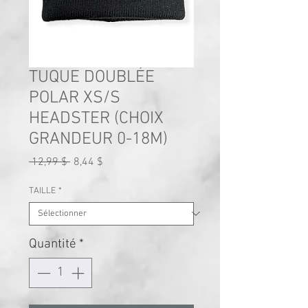
TUQUE DOUBLÉE
POLAR XS/S
HEADSTER (CHOIX
GRANDEUR 0-18M)
Prix
Prix
 12,99 $ 
8,44 $
original
promotionnel
TAILLE
*
Quantité
*