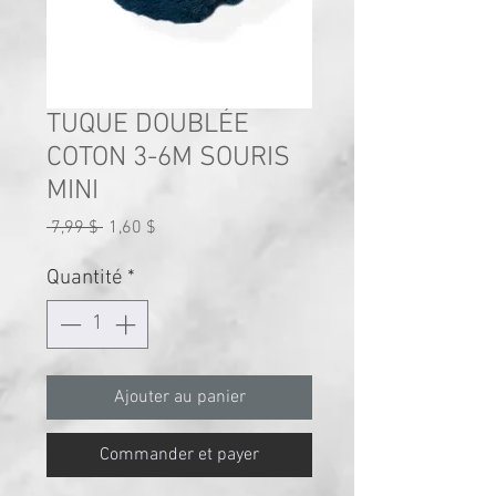
TUQUE DOUBLÉE
COTON 3-6M SOURIS
MINI
Prix
Prix
 7,99 $ 
1,60 $
original
promotionnel
Quantité
*
Ajouter au panier
Commander et payer