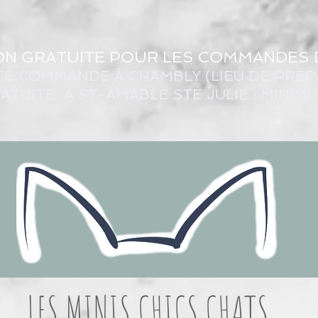
ON GRATUITE POUR LES COMMANDES 
TE COMMANDE À CHAMBLY (LIEU DE PRÉP
ATUITE À ST-AMABLE STE JULIE : MINIM
LES MINIS CHICS CHATS