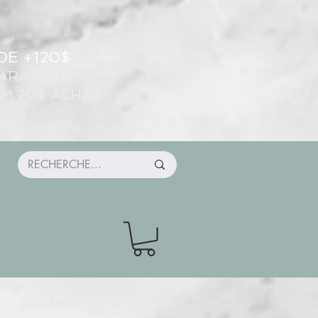
DE +120$
ARATION)
UM 20$ ACHAT