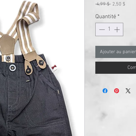
Prix
Prix
 4,99 $ 
2,50 $
original
prom
Quantité
*
Ajouter au panier
Com