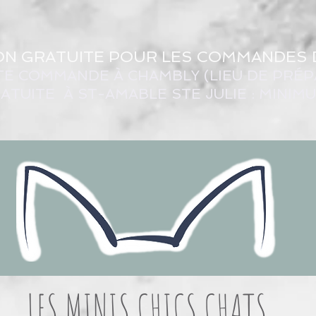
ON GRATUITE POUR LES COMMANDES 
TE COMMANDE À CHAMBLY (LIEU DE PRÉP
ATUITE À ST-AMABLE STE JULIE : MINIM
LES MINIS CHICS CHATS