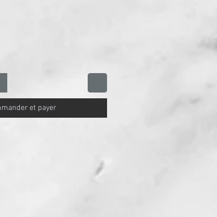
otionnel
mander et payer