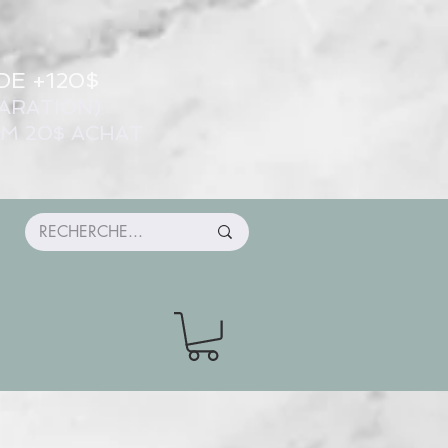
DE +120$
ARATION)
UM 20$ ACHAT