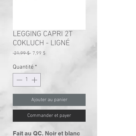
LEGGING CAPRI 2T
COKLUCH - LIGNÉ
Prix
Prix
 21,99 $ 
7,99 $
original
promotionnel
Quantité
*
Ajouter au panier
Commander et payer
Fait au QC. Noir et blanc