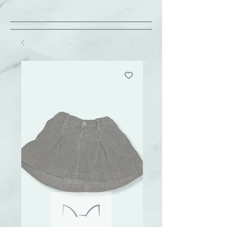
LIVRAISON GRATUITE À ST-AMABLE STE
JULIE : MINIMUM 20$ ACHAT