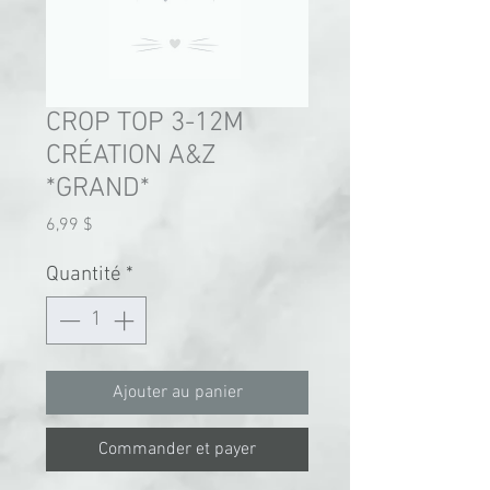
CROP TOP 3-12M
CRÉATION A&Z
*GRAND*
Prix
6,99 $
Quantité
*
Ajouter au panier
Commander et payer